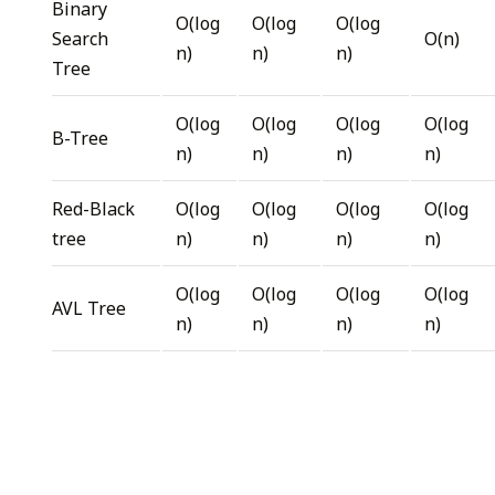
Binary
O(log
O(log
O(log
Search
O(n)
n)
n)
n)
Tree
O(log
O(log
O(log
O(log
B-Tree
n)
n)
n)
n)
Red-Black
O(log
O(log
O(log
O(log
tree
n)
n)
n)
n)
O(log
O(log
O(log
O(log
AVL Tree
n)
n)
n)
n)