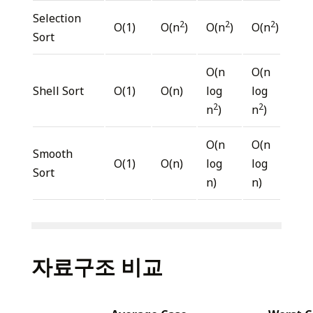
Selection
2
2
2
O(1)
O(n
)
O(n
)
O(n
)
Sort
O(n
O(n
Shell Sort
O(1)
O(n)
log
log
2
2
n
)
n
)
O(n
O(n
Smooth
O(1)
O(n)
log
log
Sort
n)
n)
자료구조 비교