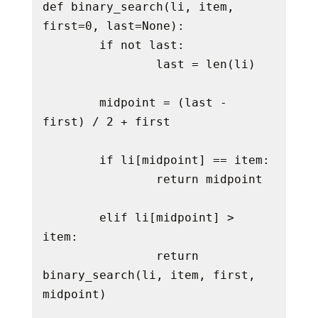
def binary_search(li, item, 
first=0, last=None):

	if not last:

		last = len(li)

	midpoint = (last - 
first) / 2 + first

	if li[midpoint] == item:

		return midpoint

	elif li[midpoint] > 
item:

		return 
binary_search(li, item, first, 
midpoint)
