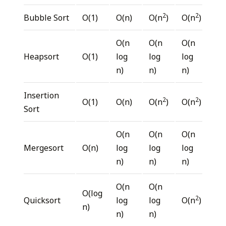
2
2
Bubble Sort
O(1)
O(n)
O(n
)
O(n
)
O(n
O(n
O(n
Heapsort
O(1)
log
log
log
n)
n)
n)
Insertion
2
2
O(1)
O(n)
O(n
)
O(n
)
Sort
O(n
O(n
O(n
Mergesort
O(n)
log
log
log
n)
n)
n)
O(n
O(n
O(log
2
Quicksort
log
log
O(n
)
n)
n)
n)