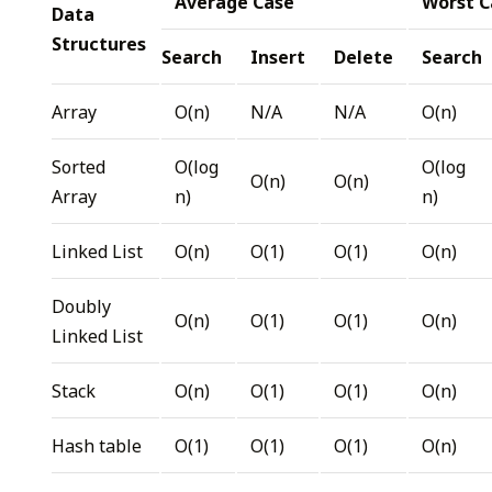
Average Case
Worst C
Data
Structures
Search
Insert
Delete
Search
Array
O(n)
N/A
N/A
O(n)
Sorted
O(log
O(log
O(n)
O(n)
Array
n)
n)
Linked List
O(n)
O(1)
O(1)
O(n)
Doubly
O(n)
O(1)
O(1)
O(n)
Linked List
Stack
O(n)
O(1)
O(1)
O(n)
Hash table
O(1)
O(1)
O(1)
O(n)