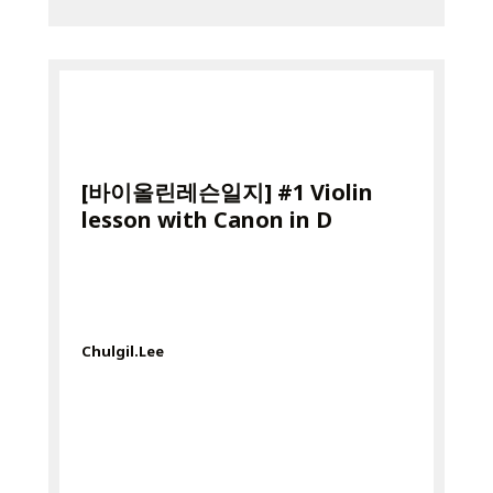
[바이올린레슨일지] #1 Violin
lesson with Canon in D
Chulgil.Lee